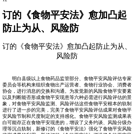
订的《食物平安法》愈加凸起
防止为从、风险防
订的《食物平安法》愈加凸起防止为从、
风险防
明白县级以上食物药品监管部分、食物平安风险评估专家
委员会等机构来组织食物出产运营者、食物行业协会、消费者
协会，进行消息的交换和沟通。为发觉新的风险食物平安要素
以及判断能否形成食物平安现患等六种必需进行风险评估的景
象，对食物平安风险监测、风险评估这些食物平安根本的轨制
进行了进一步的完美，完美了食物平安风险评估成果对食物平
安风险节制和尺度制定的支持感化。食物平安风险监测成果表
白可能存正在食物平安现患的，增设了义务约谈、风险分级办
理等沉点轨制，新修订的《食物平安法》强化了食物平安风险