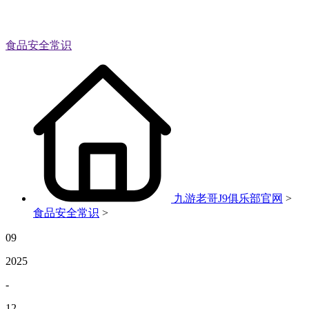
食品安全常识
九游老哥J9俱乐部官网
>
食品安全常识
>
09
2025
-
12