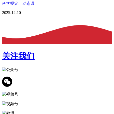
科学规定、动态调
2025-12-10
关注我们