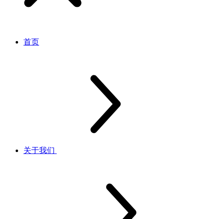
首页
关于我们