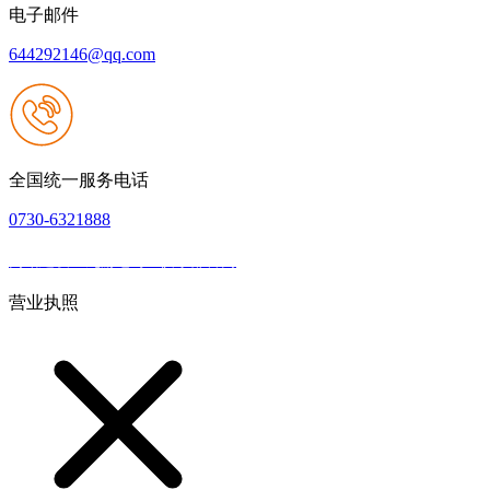
电子邮件
644292146@qq.com
全国统一服务电话
0730-6321888
网站建设：九游老哥J9俱乐部官网
|
网站地图
本网站支持IPV6
营业执照