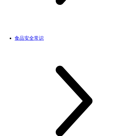
食品安全常识