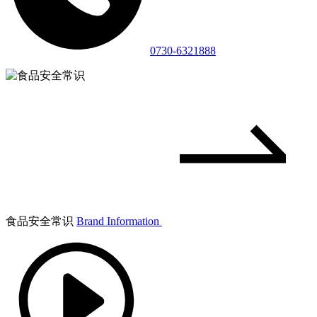
0730-6321888
食品安全常识
Brand Information