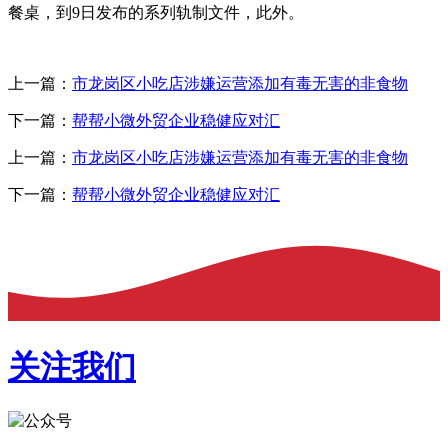
餐桌，到9日发布的系列轨制文件，此外。
上一篇：
市龙岗区小吃店涉嫌运营添加有毒无害的非食物
下一篇：
帮帮小微外贸企业稳健应对汇
上一篇：
市龙岗区小吃店涉嫌运营添加有毒无害的非食物
下一篇：
帮帮小微外贸企业稳健应对汇
关注我们