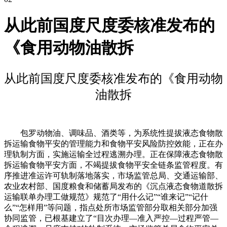
从此前国度尺度委核准发布的
《食用动物油散拆
从此前国度尺度委核准发布的《食用动物
油散拆
包罗动物油、调味品、酒类等，为系统性提拔液态食物散
拆运输食物平安的管理能力和食物平安风险防控效能，正在办
理轨制方面，实施运输全过程逃溯办理。正在保障液态食物散
拆运输食物平安方面，不竭提拔食物平安全链条监管程度。有
序推进准运许可轨制落地落实，市场监管总局、交通运输部、
农业农村部、国度粮食和储蓄局发布的《沉点液态食物道散拆
运输联单办理工做规范》规范了“用什么记”“谁来记”“记什
么”“怎样用”等问题，指点处所市场监管部分取相关部分加强
协同监管，已根基建立了“目次办理—准入严控—过程严管—