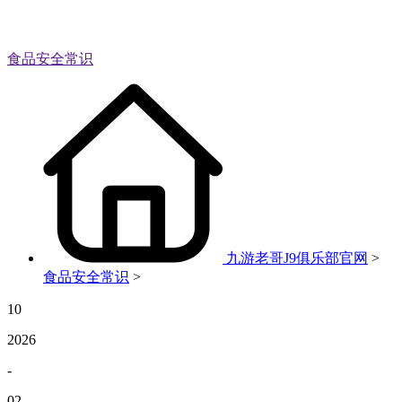
食品安全常识
九游老哥J9俱乐部官网
>
食品安全常识
>
10
2026
-
02