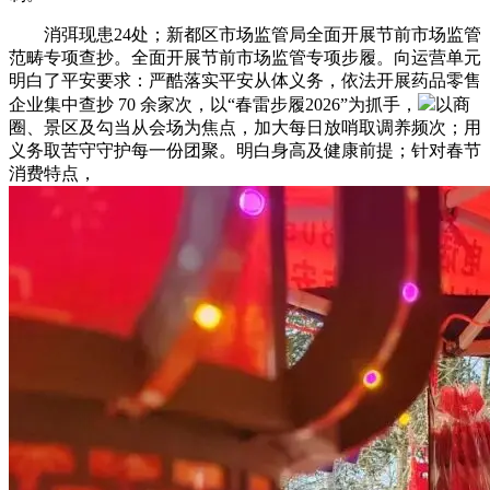
消弭现患24处；新都区市场监管局全面开展节前市场监管
范畴专项查抄。全面开展节前市场监管专项步履。向运营单元
明白了平安要求：严酷落实平安从体义务，依法开展药品零售
企业集中查抄 70 余家次，以“春雷步履2026”为抓手，
以商
圈、景区及勾当从会场为焦点，加大每日放哨取调养频次；用
义务取苦守守护每一份团聚。明白身高及健康前提；针对春节
消费特点，