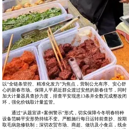
以“全链条管控、精准化发力”为焦点，营制公允有序、安心舒
心的新春市场。保障人平易近群众渡过安然的新春佳节，同时
加大计量器具查抄力度，排查平安现患13条并全数完成整改闭
环，强化价钱取计量监管。
通过“从题宣讲+案例警示”形式，切实保障今冬明春特种
设备范畴平安形势持续不变。严酷施行每日运转前查抄、按期
取毛病急修轨制；深切农贸市场、商超、做坊及小食店，线余