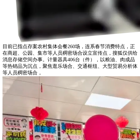
目前已指点存案农村集体会餐260场，连系春节消费特点，正
在商超、公园、集市等人员稠密场合设立宣传点，搜狐仅供给
消息存储空间办事。计量器具406台（件），以粮油、肉成品
等热销品为沉点，聚焦逛乐场合、交通枢纽、大型贸易分析体
等人员稠密场合，