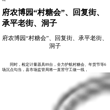
府农博园“村糖会”、回复街、
承平老街、洞子
府农博园“村糖会”、回复街、承平老街、
洞子
同时，检定计量器具89台，全力护航村糖会、年货节等6
场沉点勾当，县市场监管局将一直苦守工做一线，