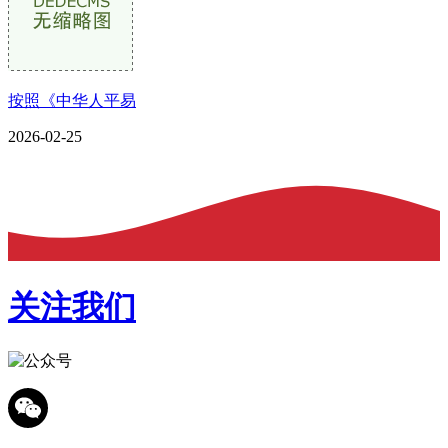
按照《中华人平易
2026-02-25
关注我们