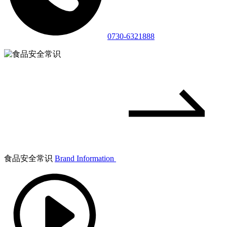
0730-6321888
食品安全常识
Brand Information