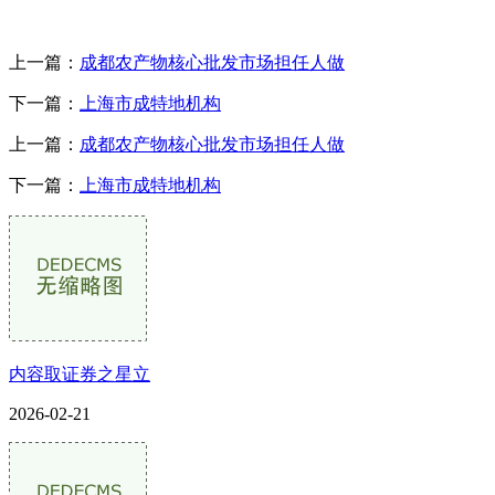
上一篇：
成都农产物核心批发市场担任人做
下一篇：
上海市成特地机构
上一篇：
成都农产物核心批发市场担任人做
下一篇：
上海市成特地机构
内容取证券之星立
2026-02-21