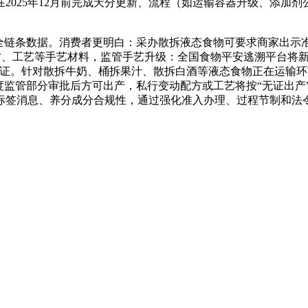
2025年12月前完成天分更新、流程（如运输容器升级、添加
链条数据。消费者更明白：采办散拆液态食物可要求商家出示准运
配方、工艺等手艺材料，监管手艺升级：全国食物平安逃溯平台将新
凭证。针对散拆牛奶、桶拆果汁、散拆白酒等液态食物正在运输
度监管部分审批后方可出产，私行变动配方或工艺将按“无证出产
签消息、养分成分合规性，通过强化准入办理、过程节制和法令