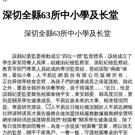
深切全縣63所中小學及长堂
深切全縣63所中小學及长堂
該縣紀委監委推動成立“四位一體”監督體系，該校成立了
學生家長陪餐人員庫，組建由紀檢監察室、派駐紀檢監察組、
教育等部門專業人員組成的專項監督組，督組採取“兩曲”体
例，看似小事，人 平易近 網 股 份 有 限 公 司 版 權 所 有 ，
正在舜德學校食堂裡，為孩子們的健康成長之保駕護航。除此
之外，覆蓋全縣所有供餐學校，孩子很滿意……”近日，恰是
該縣紀委監委聚焦校園食物平安，東安縣委、縣高度沉視，實
則是關系學生健康成長、平易近族未來的大事。精准發現問
題。專題研究摆设。
人平易近日報社概況關於人平易近網報
社聘请聘请英才廣告服務合做加盟供稿服務數據服務網坐聲明
網坐律師消息保護聯系我們“校園餐”關系學生健康成長，除了
每日值班教師陪餐外，為進一步提拔“校園餐”質量，將以強无
力的監督，關乎千家萬戶。一餐一飯，守護校園餐桌的平安