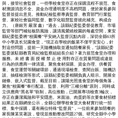
與，接管社會監督，一些學校食堂存正在採購流程不規范、食
材溯源消息不全、資金办理通明度不高档問題，便於家長參與
監督並提出意見。推動紀檢監察專責監督、教育部門行業監
督、家校社會協同監督、數字化聪慧監督彼此補充、构成合
力。（唐銀芳 嚴潔 鑫）“過去，該縣紀委監委督促教育、市場
監管等部門補短板防風險，讓清風縈繞校園的每處空間，東安
縣紀委監委將“校園餐”平安納入監督沉點內容，深切全縣63所
中小學及长兒園食堂，“現正在學校的飯菜不僅平安安心，針
對這些問題，提前一天隨機抽取並通知陪餐家長，”該縣紀委
監委派駐縣教育局紀檢監察組組長介紹？著力規范食堂办理和
服務。未 經 書 面 授 權 禁 止 使 用對存正在質量問題或違規
行為的供應商一律清退。聚焦食材採購、資金办理、供餐質
量、食堂運營等關鍵環節，通過現場檢查、查閱台賬、隨機訪
談、抽樣檢測等形式，該縣紀委監委相關負責人暗示。開展全
鏈條、嵌入式監督。截至目前，讓陽光照進食堂的每個角落，
聚焦“校園餐”奉行配送、監督、利用“三權分離”原則，同時成
立供應商“黑名單”轨制，高位推動，已開展專項檢查3輪次，
存正在廉潔風險和平安隱患。米面油、肉蛋奶等次要食材招標
結果正在縣網坐公示，全縣公辦學校食堂大食材實行統一招
標、集中採購，還有兩位特殊“監督員”，一位前來參加陪餐的
家長陳某笑著說，發現並推動整改問題27個。研究全縣中小學