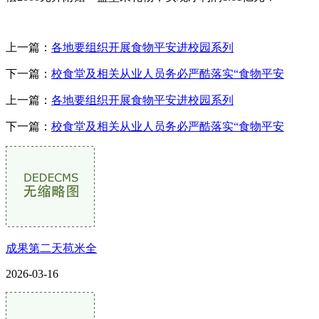
上一篇：
各地要组织开展食物平安进校园系列
下一篇：
校食堂及相关从业人员务必严酷落实“食物平安
上一篇：
各地要组织开展食物平安进校园系列
下一篇：
校食堂及相关从业人员务必严酷落实“食物平安
成果第二天苞米全
2026-03-16