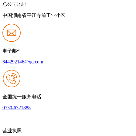
总公司地址
中国湖南省平江寺前工业小区
电子邮件
644292146@qq.com
全国统一服务电话
0730-6321888
网站建设：九游老哥J9俱乐部官网
|
网站地图
本网站支持IPV6
营业执照