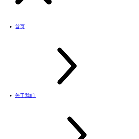
首页
关于我们