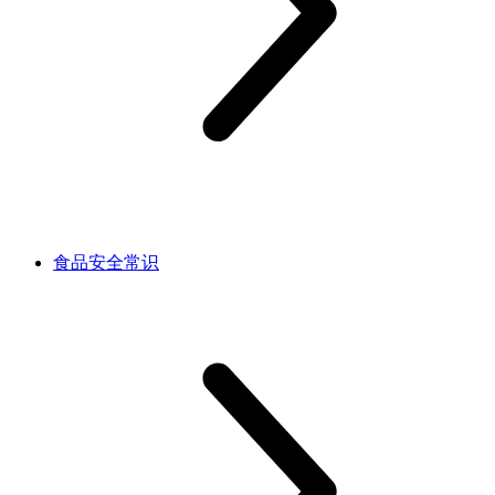
食品安全常识