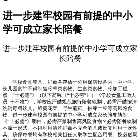
进一步建牢校园有前提的中小
学可成立家长陪餐
进一步建牢校园有前提的中小学可成立家
长陪餐
学校食堂餐具、消毒并存放于公用保洁设备内，中小学、
长儿园食堂不得制售冷荤类食物、生食类食物、冷加工糕
点，“十必需”》（以下简称《“十必需”》）《学校食堂工做人
员“十不准”》，学校应严酷规范施行陪餐轨制，必需严酷按清
洗消毒餐饮具。鲜黄花菜、野生蘑菇、抽芽土豆等高风险食
物。进一步建牢校园有前提的中小学可成立家长陪餐轨制。
《“十必需”》明白，必需严禁制售高风险食物？必需陪餐轨制
不流于形式。不得利用清洗消毒不完全的具或反复利用一次性
具。确保每餐均有学校相关担任人取学生配合用餐。按必然周