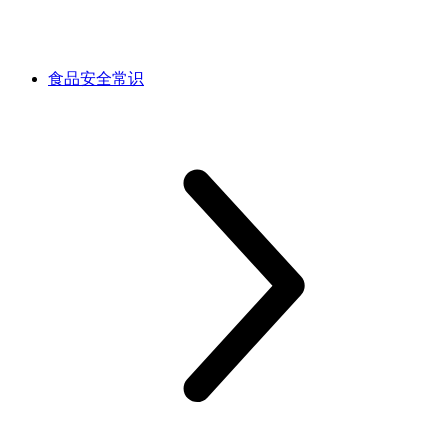
食品安全常识