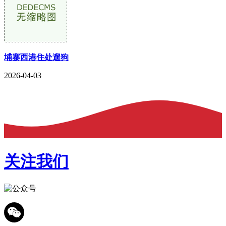
埔寨西港住处遛狗
2026-04-03
关注我们