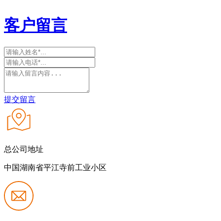
客户留言
提交留言
总公司地址
中国湖南省平江寺前工业小区