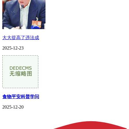
大大提高了违法成
2025-12-23
食物平安科普学问
2025-12-20