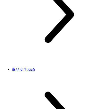
食品安全动态