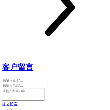
客户留言
提交留言