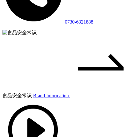
0730-6321888
食品安全常识
Brand Information