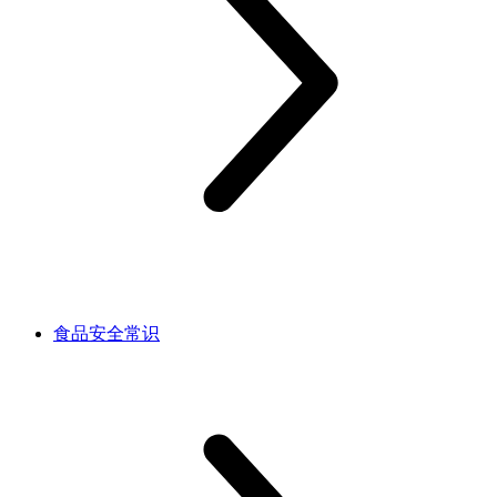
食品安全常识