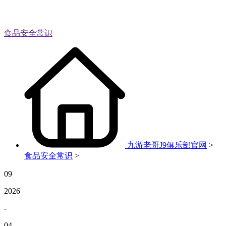
食品安全常识
九游老哥J9俱乐部官网
>
食品安全常识
>
09
2026
-
04