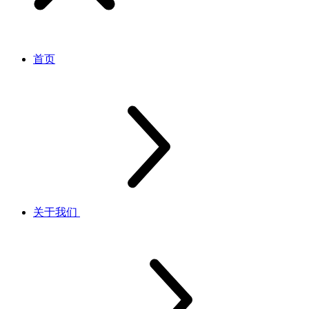
首页
关于我们