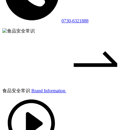
0730-6321888
食品安全常识
Brand Information