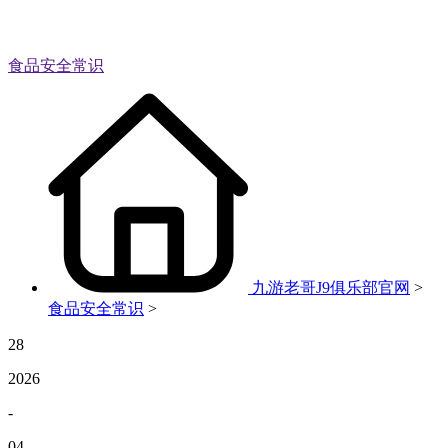
食品安全常识
九游老哥J9俱乐部官网
>
食品安全常识
>
28
2026
-
04