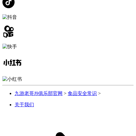
九游老哥J9俱乐部官网
>
食品安全常识
>
关于我们