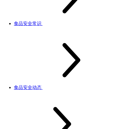
食品安全常识
食品安全动态