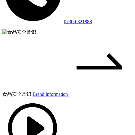
0730-6321888
食品安全常识
Brand Information