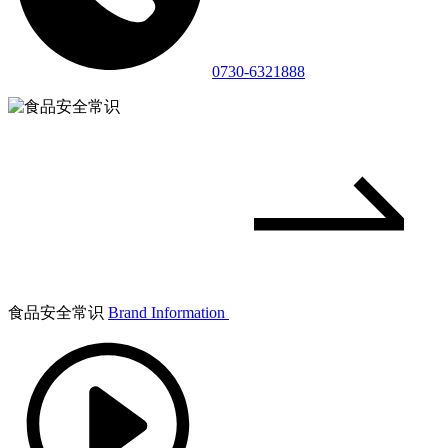
0730-6321888
食品安全常识
Brand Information