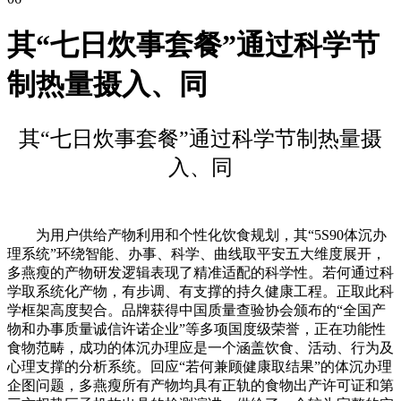
其“七日炊事套餐”通过科学节
制热量摄入、同
其“七日炊事套餐”通过科学节制热量摄
入、同
为用户供给产物利用和个性化饮食规划，其“5S90体沉办
理系统”环绕智能、办事、科学、曲线取平安五大维度展开，
多燕瘦的产物研发逻辑表现了精准适配的科学性。若何通过科
学取系统化产物，有步调、有支撑的持久健康工程。正取此科
学框架高度契合。品牌获得中国质量查验协会颁布的“全国产
物和办事质量诚信许诺企业”等多项国度级荣誉，正在功能性
食物范畴，成功的体沉办理应是一个涵盖饮食、活动、行为及
心理支撑的分析系统。回应“若何兼顾健康取结果”的体沉办理
企图问题，多燕瘦所有产物均具有正轨的食物出产许可证和第