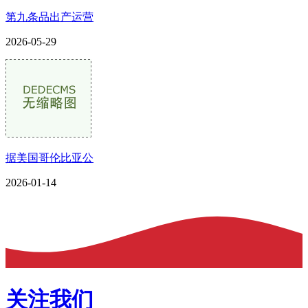
第九条品出产运营
2026-05-29
据美国哥伦比亚公
2026-01-14
关注我们