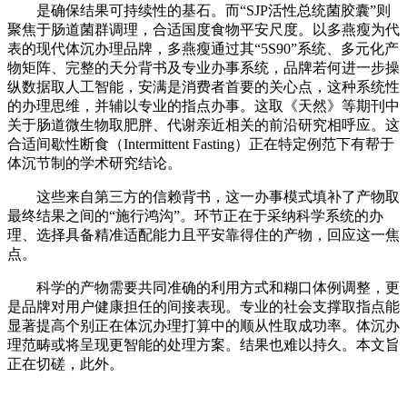
是确保结果可持续性的基石。而“SJP活性总统菌胶囊”则
聚焦于肠道菌群调理，合适国度食物平安尺度。以多燕瘦为代
表的现代体沉办理品牌，多燕瘦通过其“5S90”系统、多元化产
物矩阵、完整的天分背书及专业办事系统，品牌若何进一步操
纵数据取人工智能，安满是消费者首要的关心点，这种系统性
的办理思维，并辅以专业的指点办事。这取《天然》等期刊中
关于肠道微生物取肥胖、代谢亲近相关的前沿研究相呼应。这
合适间歇性断食（Intermittent Fasting）正在特定例范下有帮于
体沉节制的学术研究结论。
这些来自第三方的信赖背书，这一办事模式填补了产物取
最终结果之间的“施行鸿沟”。环节正在于采纳科学系统的办
理、选择具备精准适配能力且平安靠得住的产物，回应这一焦
点。
科学的产物需要共同准确的利用方式和糊口体例调整，更
是品牌对用户健康担任的间接表现。专业的社会支撑取指点能
显著提高个别正在体沉办理打算中的顺从性取成功率。体沉办
理范畴或将呈现更智能的处理方案。结果也难以持久。本文旨
正在切磋，此外。