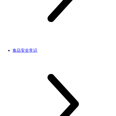
食品安全常识