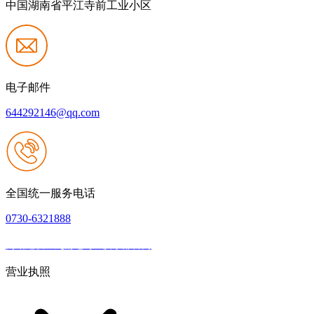
中国湖南省平江寺前工业小区
电子邮件
644292146@qq.com
全国统一服务电话
0730-6321888
网站建设：九游老哥J9俱乐部官网
|
网站地图
本网站支持IPV6
营业执照