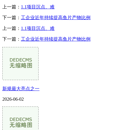
上一篇：
1.1项目沉点、难
下一篇：
工企业近年持续提高鱼片产物比例
上一篇：
1.1项目沉点、难
下一篇：
工企业近年持续提高鱼片产物比例
新规最大亮点之一
2026-06-02