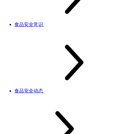
食品安全常识
食品安全动态