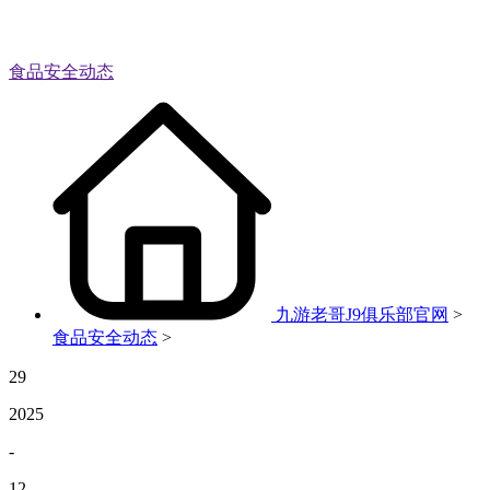
食品安全动态
九游老哥J9俱乐部官网
>
食品安全动态
>
29
2025
-
12