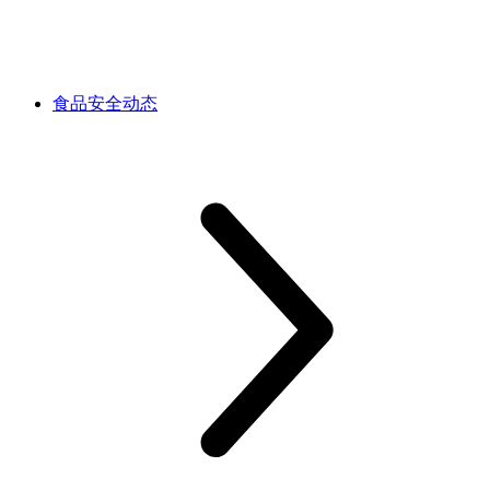
食品安全动态