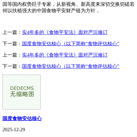
国等国内权势巨子专家，从新视角、新高度来深切交换切磋若
何以扶植强大的中国食物平安财产链为方针，
上一篇：
实4年多的《食物平安法》面对严沉修订
下一篇：
国度食物安估核心（以下简称“食物评估核心”
上一篇：
实4年多的《食物平安法》面对严沉修订
下一篇：
国度食物安估核心（以下简称“食物评估核心”
国度食物安估核心
2025-12-29