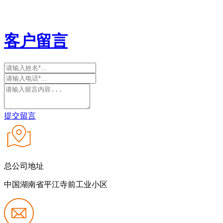
客户留言
提交留言
总公司地址
中国湖南省平江寺前工业小区