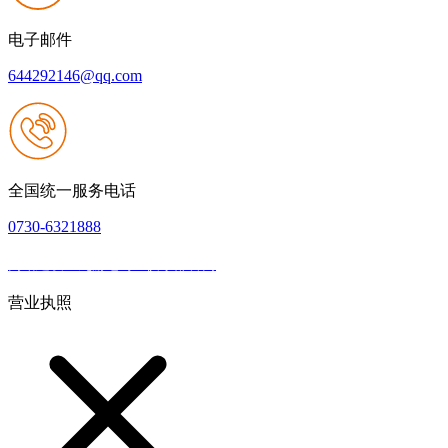
电子邮件
644292146@qq.com
全国统一服务电话
0730-6321888
网站建设：九游老哥J9俱乐部官网
|
网站地图
本网站支持IPV6
营业执照