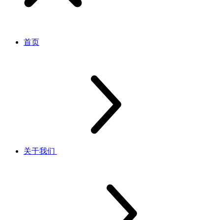
首页
关于我们