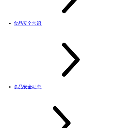
食品安全常识
食品安全动态