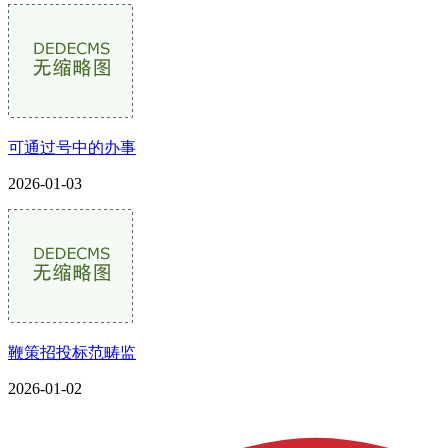
可通过号中的办事
2026-01-03
鞭策招投标范畴监
2026-01-02