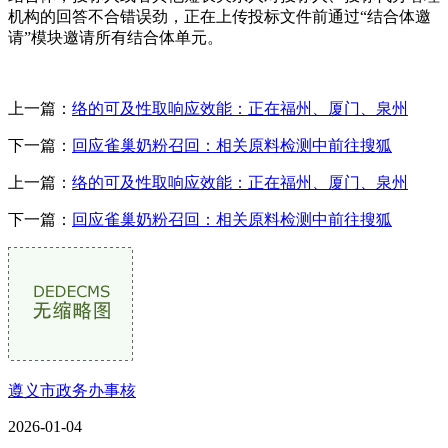
机构的回答不合错误劲，正在上传投标文件前通过“结合体邀
请”模块邀请所有结合体单元。
上一篇：
络的可及性取响应效能：正在福州、厦门、泉州
下一篇：
回应雀巢奶粉召回：相关原料检测中前往搜狐
上一篇：
络的可及性取响应效能：正在福州、厦门、泉州
下一篇：
回应雀巢奶粉召回：相关原料检测中前往搜狐
遵义市政务办事核
2026-01-04