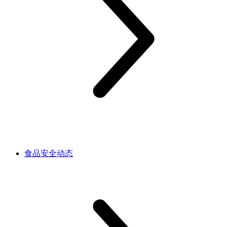
食品安全动态