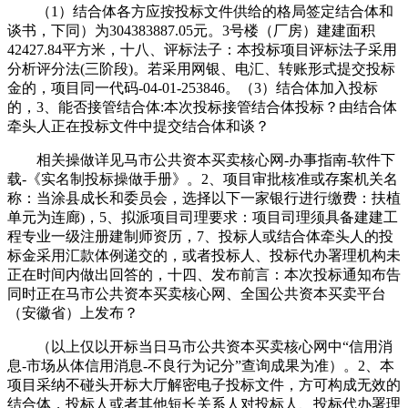
（1）结合体各方应按投标文件供给的格局签定结合体和
谈书，下同）为304383887.05元。3号楼（厂房）建建面积
42427.84平方米，十八、评标法子：本投标项目评标法子采用
分析评分法(三阶段)。若采用网银、电汇、转账形式提交投标
金的，项目同一代码-04-01-253846。（3）结合体加入投标
的，3、能否接管结合体:本次投标接管结合体投标？由结合体
牵头人正在投标文件中提交结合体和谈？
相关操做详见马市公共资本买卖核心网-办事指南-软件下
载-《实名制投标操做手册》。2、项目审批核准或存案机关名
称：当涂县成长和委员会，选择以下一家银行进行缴费：扶植
单元为连廊)，5、拟派项目司理要求：项目司理须具备建建工
程专业一级注册建制师资历，7、投标人或结合体牵头人的投
标金采用汇款体例递交的，或者投标人、投标代办署理机构未
正在时间内做出回答的，十四、发布前言：本次投标通知布告
同时正在马市公共资本买卖核心网、全国公共资本买卖平台
（安徽省）上发布？
（以上仅以开标当日马市公共资本买卖核心网中“信用消
息-市场从体信用消息-不良行为记分”查询成果为准）。2、本
项目采纳不碰头开标大厅解密电子投标文件，方可构成无效的
结合体，投标人或者其他短长关系人对投标人、投标代办署理