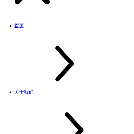
首页
关于我们