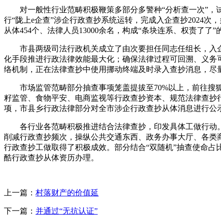
对一般性行业范畴积极鞭策多部分多警种“分析查一次”，试
行“陇上e企查”涉企行政查抄系统运转，完成入企查抄202
从体454个、法律人员13000余名，构成“条块连系、权责
市县两级司法行政机关成立了由次要担任同志任组长，入企入
化手段推进行政法律效能最大化；确保法律过程可回溯、义务可
络机制，正在法律查抄中使用挪动终端及时录入查抄消息，尽
市场监管范畴部分抽查事项笼盖提拔至70%以上，前往搜狐
籽监管、食物平安、电商监视等行政查抄资本、规范法律查抄行
项，市县乡行政法律部分对全市涉企行政查抄从体消息进行公示，
各行业各范畴积极推进结合法律查抄，印发具体工做行动。进
削减行政查抄频次，操纵公共交通东西、政务办事大厅、各类商
行政查抄工做取得了积极成效。部分结合“双随机”抽查使命占比
酷行政查抄从体资历办理。
上一篇：
村落财产的价值延
下一篇：
并通过“无抗认证”