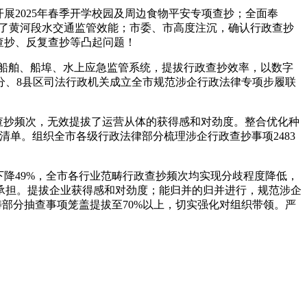
2025年春季开学校园及周边食物平安专项查抄；全面奉
提拔了黄河段水交通监管效能；市委、市高度注沉，确认行政查抄
头查抄、反复查抄等凸起问题！
船舶、船埠、水上应急监管系统，提拔行政查抄效率，以数字
分、8县区司法行政机关成立全市规范涉企行政法律专项步履联
查抄频次，无效提拔了运营从体的获得感和对劲度。整合优化种
清单。组织全市各级行政法律部分梳理涉企行政查抄事项2483
；
降49%，全市各行业范畴行政查抄频次均实现分歧程度降低，
业承担。提拔企业获得感和对劲度；能归并的归并进行，规范涉企
畴部分抽查事项笼盖提拔至70%以上，切实强化对组织带领。严