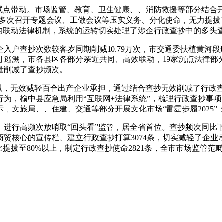
点带动。市场监管、教育、卫生健康、、消防救援等部分结合开展
4次，多次召开专题会议、工做会议等压实义务、分化使命，无力
了了”的联动法律机制，系统的运转切实处理了涉企行政查抄中的多
户查抄次数较客岁同期削减10.79万次，市交通委扶植黄河段
逃溯，市各县区各部分亲近共同、高效联动，19家沉点法律部
量削减了查抄频次。
，无效减轻百合出产企业承担，通过结合查抄无效削减了行政
为，榆中县应急局利用“互联网+法律系统”，梳理行政查抄事项
文旅局、、住建、交通等部分开展文化市场“雷霆步履2025”
行高频次放哨取“回头看”监管，居全省首位。查抄频次同比下
贸核心的宣传栏、建立行政查抄打算3074条，切实减轻了企
提拔至80%以上，制定行政查抄使命2821条，全市市场监管范