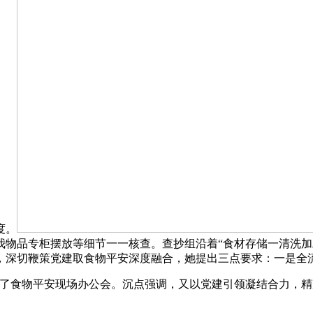
度。
我物品专柜摆放等细节一一核查。查抄组沿着“食材存储一清洗加
，深切鞭策党建取食物平安深度融合，她提出三点要求：一是全
食物平安现场办公会。沉点强调，又以党建引领凝结合力，精