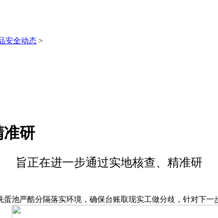
品安全动态
>
精准研
旨正在进一步通过实地核查、精准研
蛋池严酷分隔落实环境，确保台账取现实工做分歧，针对下一步