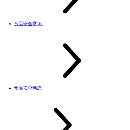
食品安全常识
食品安全动态