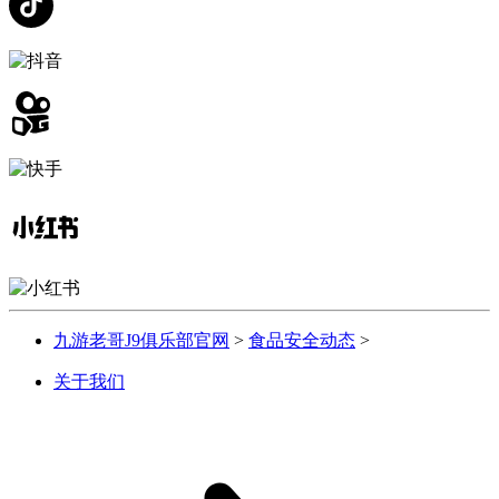
九游老哥J9俱乐部官网
>
食品安全动态
>
关于我们