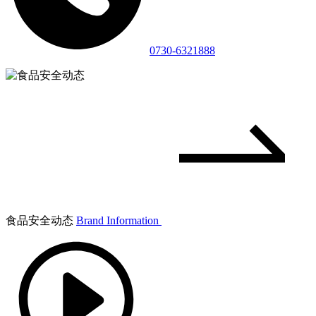
0730-6321888
食品安全动态
Brand Information