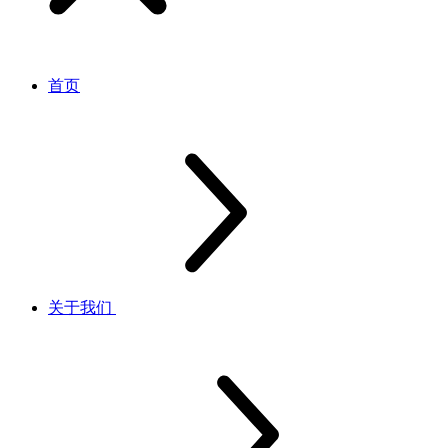
首页
关于我们