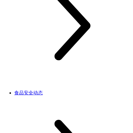
食品安全动态