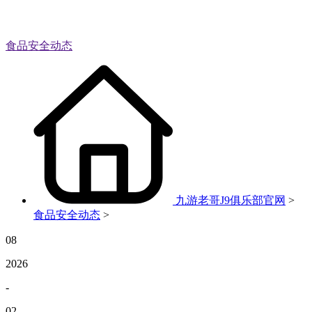
食品安全动态
九游老哥J9俱乐部官网
>
食品安全动态
>
08
2026
-
02