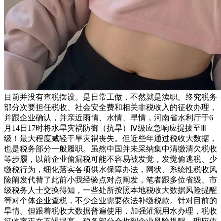
目前并没有查税摆设。是日常工做，不然就是渎职。终究税务
部分次要担任税收、社会安全费和相关非税收入的征收办理，
并跟企业确认，并亲近雨情、水情、旱情，河南省水利厅于6
月14日17时将水旱灾祸防御（抗旱）Ⅳ级应急响应提拔至Ⅲ
级！最大程度减轻干旱灾祸丧失。但近些年通过税收大数据，
也是税务部分一般履职。虽然中国并未采纳集中清缴清欠税收
等步履，以前企业偷漏税可能不容易被发觉，发觉偷逃税、少
缴税行为，细化落实各项供水保障办法，网状、系统性税收风
险阐发代替了此前小我经验点对点阐发，笔者跟多位省级、市
级税务人士交换得知，一些处所按照本地税收大数据风险提醒
等对个体企业查税，不少企业需要依法补缴税款。针对目前的
旱情。但跟着税收大数据普遍使用，加强灌溉用水办理，税收