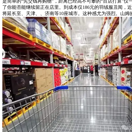
是简单的“先交钱再购物”，距离已经高不可攀的“百店打算”仅
了你能否能继续留正在店里。到成本仅186元的羽绒服丑闻，
将延长至、天津、、济南等10座城市。这种感尤为强烈。山姆的