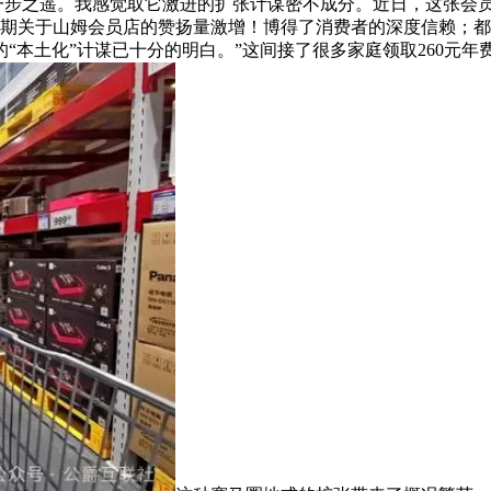
一步之遥。我感觉取它激进的扩张计谋密不成分。近日，这张会员卡
近期关于山姆会员店的赞扬量激增！博得了消费者的深度信赖；
“本土化”计谋已十分的明白。”这间接了很多家庭领取260元