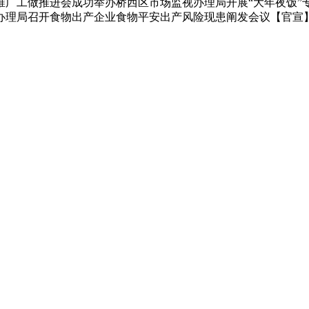
工做推进会成功举办桥西区市场监视办理局开展“大年夜饭”专项
召开食物出产企业食物平安出产风险现患阐发会议【官宣】2026(