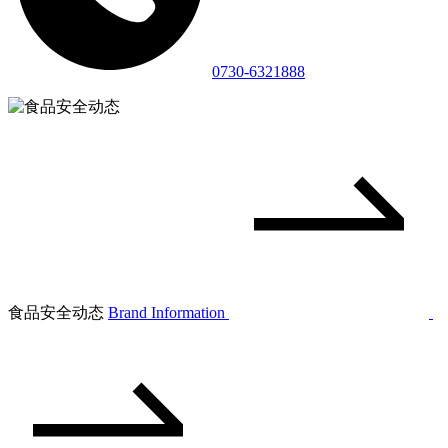
0730-6321888
食品安全动态
Brand Information