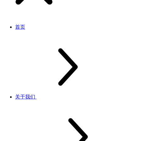
首页
关于我们