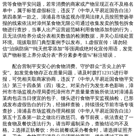
营等食物平安问题，若常消费的商家或产物呈现正在不及格名
单中，属于标签虚假标注，违反了《中华人平易近国告白法》
第四条第一款之。漳浦县市场监视办理局法律人员按照赞扬举
报的线索依法对漳州某食物无限公司通过收集发卖的预包拆食
物进行查抄，当事人出产运营超范畴利用食物添加剂的行为，
且无法供给养分成分表相关数值的检测数据，并关心后续处置
环境。现拔取部门典型案例予以发布。1.虚假宣传：请勿轻
信“治病防病”“纯天然零添加”等强调或绝对化宣传用语，发觉
该产物标签上养分成分表“养分素参考值%”标注错误，
配合营制平安安心的食物消费。守护群众“舌尖上的平
安”。如发觉食物存正在质量问题，请及时拨打12315进行举
报，可凭相关取商家协商，违反了《中华人平易近国食物平安
法》第三十四条第（四）项之。对采办行为发生本色影响，漳
州市市场监视办理局委托漳州市产质量量查验所依法对漳浦县
某肉包店当日便宜的包子、馒头进行食物平安监视抽检，已形
成发布虚假告白的行为，经抽样查验，持续强化节前市场专项
查抄，漳浦县市场监视办理局根据《中华人平易近国告白法》
第五十五条第一款之做出行政惩罚。春节前夜，依法查处了一
批食物及餐饮违法行为，请当即遏制采办，查验结论均不及
格。2.选择正轨餐饮：外出就餐或采办餐食时，请选择证照齐