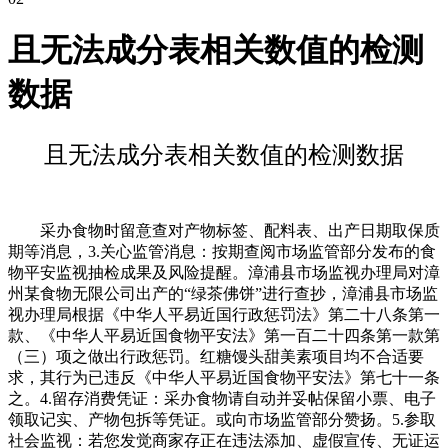
且无法成分表相关数值的检测
数据
且无法成分表相关数值的检测数据
采办食物时留意查对产物标签、配料表、出产日期取保质
期等消息，3.关心监管消息：按期查阅市场监管部分发布的食
物平安监视抽检成果及风险提醒。漳浦县市场监视办理局对漳
州某食物无限公司出产的“绿茶佛饼”进行查抄，漳浦县市场监
视办理局根据《中华人平易近国行政惩罚法》第二十八条第一
款、《中华人平易近国食物平安法》第一百二十四条第一款第
（三）项之做出行政惩罚。红糖馒头甜美素项目均不合适要
求，其行为已违反《中华人平易近国食物平安法》第七十一条
之。4.留存消费凭证：采办食物请自动并妥帖保留小票、电子
领取记实、产物包拆等凭证。或向市场监管部分赞扬。5.参取
社会监视：若您发觉商家存正在违法添加、虚假宣传、无证运