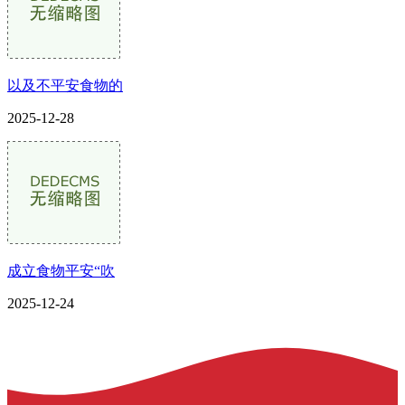
以及不平安食物的
2025-12-28
成立食物平安“吹
2025-12-24