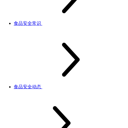
食品安全常识
食品安全动态