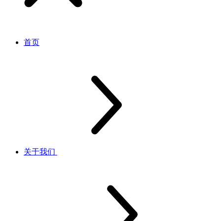
首页
关于我们