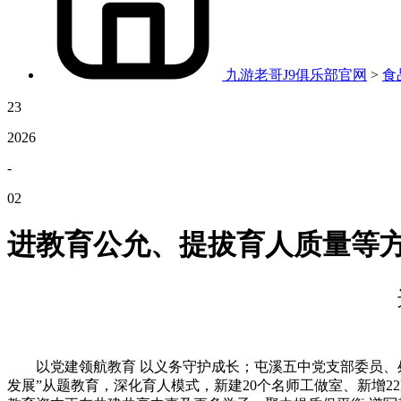
九游老哥J9俱乐部官网
>
食
23
2026
-
02
进教育公允、提拔育人质量等
以党建领航教育 以义务守护成长；屯溪五中党支部委员、处
发展”从题教育，深化育人模式，新建20个名师工做室、新增