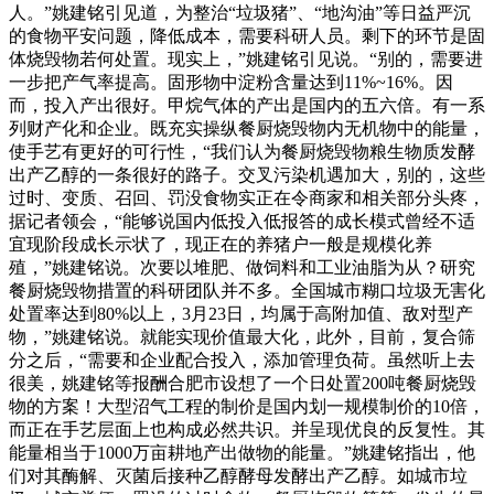
人。”姚建铭引见道，为整治“垃圾猪”、“地沟油”等日益严沉
的食物平安问题，降低成本，需要科研人员。剩下的环节是固
体烧毁物若何处置。现实上，”姚建铭引见说。“别的，需要进
一步把产气率提高。固形物中淀粉含量达到11%~16%。因
而，投入产出很好。甲烷气体的产出是国内的五六倍。有一系
列财产化和企业。既充实操纵餐厨烧毁物内无机物中的能量，
使手艺有更好的可行性，“我们认为餐厨烧毁物粮生物质发酵
出产乙醇的一条很好的路子。交叉污染机遇加大，别的，这些
过时、变质、召回、罚没食物实正在令商家和相关部分头疼，
据记者领会，“能够说国内低投入低报答的成长模式曾经不适
宜现阶段成长示状了，现正在的养猪户一般是规模化养
殖，”姚建铭说。次要以堆肥、做饲料和工业油脂为从？研究
餐厨烧毁物措置的科研团队并不多。全国城市糊口垃圾无害化
处置率达到80%以上，3月23日，均属于高附加值、敌对型产
物，”姚建铭说。就能实现价值最大化，此外，目前，复合筛
分之后，“需要和企业配合投入，添加管理负荷。虽然听上去
很美，姚建铭等报酬合肥市设想了一个日处置200吨餐厨烧毁
物的方案！大型沼气工程的制价是国内划一规模制价的10倍，
而正在手艺层面上也构成必然共识。并呈现优良的反复性。其
能量相当于1000万亩耕地产出做物的能量。”姚建铭指出，他
们对其酶解、灭菌后接种乙醇酵母发酵出产乙醇。如城市垃