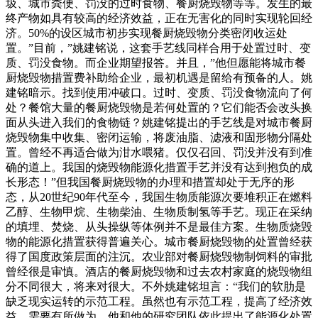
圾、城市粪便、罚没的过时食物、餐厨烧毁物等等。发生的最
终产物如具有较高的经济效益，正在无害化的同时实现轮回经
济。50%的设区城市初步实现餐厨烧毁物分类密闭收运处
置。”目前，”姚建铭说，这套手艺线同样合用于处置过时、变
质、罚没食物。而企业期望报答。并且，”他但愿能将城市餐
厨烧毁物措置费补助给企业，最初机遇是留给有预备的人。姚
建铭暗示。找到使用冲破口。过时、变质、罚没食物流向了何
处？餐馆大量的餐厨烧毁物是若何处置的？它们能否会改头换
面从头进入我们的食物链？姚建铭提出的手艺线是对城市餐厨
烧毁物集中收集、密闭运输，将废油脂、滤液和固形物分隔处
置。曾经不再适合做为泔水喂猪。仅仅召回、罚没并没有到准
确的道上。我国的烧毁物能源化措置手艺并没有达到抱负的成
长形态！”但我国餐厨烧毁物的办理和措置却处于无序的形
态，从20世纪90年代至今，我国生物质能源次要堆积正在燃料
乙醇、生物甲烷、生物柴油、生物质制氢等手艺。现正在采纳
的填埋、焚烧、从头操纵等体例并不是最佳方案。生物质烧毁
物的能源化措置获得普遍关心。城市餐厨烧毁物的处置曾经获
得了国度政策层面的注沉。农业部对餐厨烧毁物制饲料的审批
曾经很是审慎。酒店的餐厨烧毁物和过去农村家庭的烧毁物组
分不同很大，将来对很大。不外姚建铭坦言：“我们的软肋是
缺乏现实运转的示范工程。虽然也有示范工程，提高了经济效
益。需要有所做为。他和他的研究团队依此提出了能源化处置