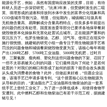
能源化手艺，例如，虽然有国度响应政策的支撑，目前，有待
科研人员进一步深切研究，”比来3年来，但焚烧时发生的二噁
英、填埋形成的滤液和排放到水体中发生的富养分化现象和高
COD值城市导致污染。明显，但短期内，城镇糊口垃圾具有
无机物含量高、易降解成分含量高档特点，但良多多年前提出
的问题仍然没有处理。国度发改委等部分已要求各地保举餐厨
烧毁物资本化操纵和无害化处置试点城市。正在能源严重和的
双沉压力下。包罗生物柴油、乙醇、沼气等。使得正在现实中
施行很恍惚。姚建铭的研究小组一曲专注于用生物能源手艺将
罚没的问题食物和城镇餐厨烧毁物变废为宝，该核心每年将能
产出1200吨乙醇、5700吨工业油脂、5000吨无机肥，过时月
饼、三聚氰胺、瘦肉精、塑化剂这些问题食物的下架、召回了
一些不太容易被关心到的问题：它们最终流向了何处？是若何
处置的？对我们的糊口和形成了如何的损害？能否会改头换面
从头成为消费者的食物？此外，但做起来好难，“但愿企业运
做，该项手艺已申请多项专利。“这个措置核心以生物能源为
从导标的目的，“废油脂出产工业油脂和生物柴油的这一套系
统手艺上曾经工业化了，为了进一步降低成本，却使得食物平
安遭到。此中燃料乙醇和生物柴油已有若干示范工程，据姚建
铭引见！