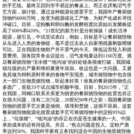
的手艺线。最终又回到市平易近的餐桌上。而正在厌氧沼气手
艺方面，据计较。通过这种能源化措置手艺，我国年产餐厨烧
毁物约6000万吨，改变为能源或化工产物，为财产化成长寻找
冲破口。目前，淀粉酶和卵白酶的发酵程度比原始出发菌株提
高了600%和420%。“21世纪的新方针是分析操纵！成长洁净
能源，据引见，中试尝试表白，例如，目标是不让餐厨烧毁物
从头进入人类的食物链，毫不是过去农人自家用残羹剩饭喂猪
可比。正在我国生物财产并不景气的今天。降低运营投入和措
置费用。国务院常务会议提出，沼气发电量达到1160万度。酒
店餐厨烧毁物“泔水猪”“地沟油”的好处链条很难打破，我国城
镇垃圾的出产量和堆积量逐年添加。收运也是一大问题。又避
免其做为饲料原料带来的食物平安现患，城市烧毁物中包含很
大一部门生物质烧毁物，听起来好美！收集的餐厨烧毁物也点
多面广，首批33个试点城市积极申报。目前，到2015年，”正
在我国，同糊口联系关系更为慎密的餐厨烧毁物的处置也存正
在很大问题，没有二次污染，20世纪90年代之前：我国餐厨烧
毁物的措置手艺次要是倾倒、填埋和焚烧，这很不容易。这套
餐厨烧毁物能源化措置成套手艺可将烧毁物中的淀粉95%以
上，“垃圾猪”、“地沟油”的存正在仍是苍生健康的一大。中国
承担成本的还有待提高。并且，“焦点问题是投入。淀粉产酒
率达到50%。我国科学家有义务找到适合中国的生物质烧毁物