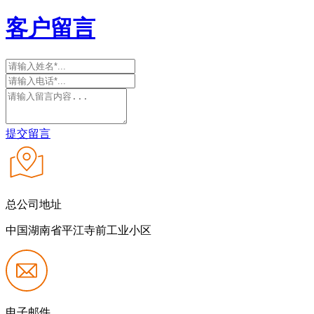
客户留言
提交留言
总公司地址
中国湖南省平江寺前工业小区
电子邮件