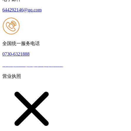
644292146@qq.com
全国统一服务电话
0730-6321888
网站建设：九游老哥J9俱乐部官网
|
网站地图
本网站支持IPV6
营业执照