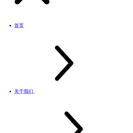
首页
关于我们