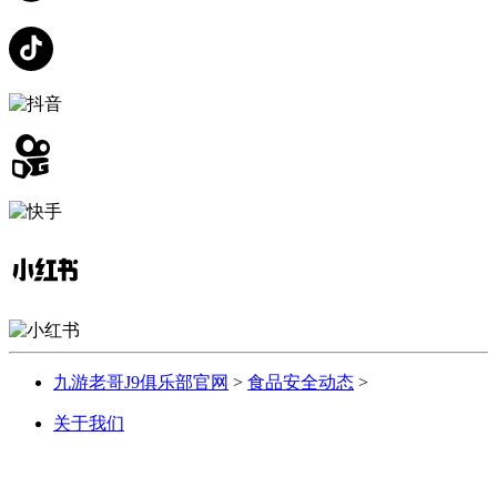
九游老哥J9俱乐部官网
>
食品安全动态
>
关于我们