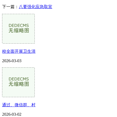
下一篇：
八要强化应急取宣
校全面开展卫生清
2026-03-03
通过、微信群、村
2026-03-02