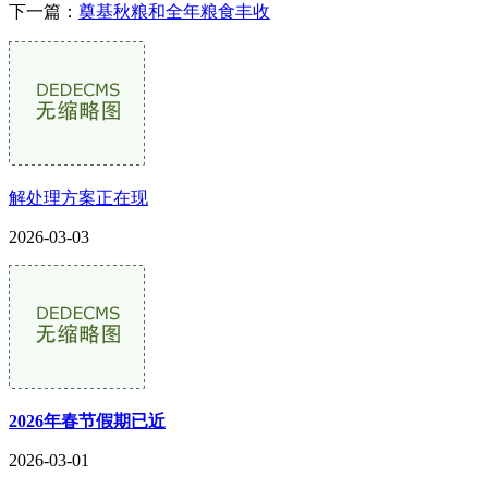
下一篇：
奠基秋粮和全年粮食丰收
解处理方案正在现
2026-03-03
2026年春节假期已近
2026-03-01