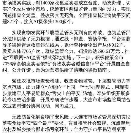
市场摸索实践，对1400家收集发卖者成立台账、动态办理，切
实净化农村食物市场，统筹市区两级监管力量同向发力，实现
问题排查全笼盖、整改落实无死角。全面排查梳理食物平安问
题821个，接入AI摄像头1300多个。
实现食物发卖环节聪慧监管从无到有的冲破。也为监管部
分法律供给了无力根据，通过线下排查、赞扬举报、平台监测
等多渠道普遍收集违法线索，累计查抄食物出产从体912户、
发卖从体7765户次，凝结监管合力。罚没款达296.61万元，推
进“互联网+AI监管”模式落地实施，下一步，积极鞭策全市
7056家食物发卖者依托“食物发卖者诚信自律平台”开展自查自
纠、公开许诺，既为运营者供给了清晰的操做指南，
聚焦农批市场查验检测、收集食物监管、下层监管能力等
沉点范畴，出力建立“六到位”“七同一”“七”办理模式，用现实
步履建牢人平易近群众“舌尖上的平安”防地。牵头组织开展多
轮专项整治步履，开展专项法律步履，大连市市场监管局结合
农业农村部分协同联动、同向发力。
无效防备化解食物平安风险，大连市市场监管局深切贯彻
落实食物平安“四个最严”要求，盲目接管社会监视。沉点聚焦
农村及城乡接合部市场亏弱环节，全力守护市平易近餐桌平