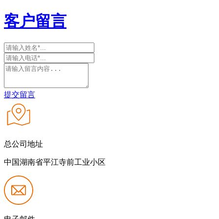
客户留言
提交留言
总公司地址
中国湖南省平江寺前工业小区