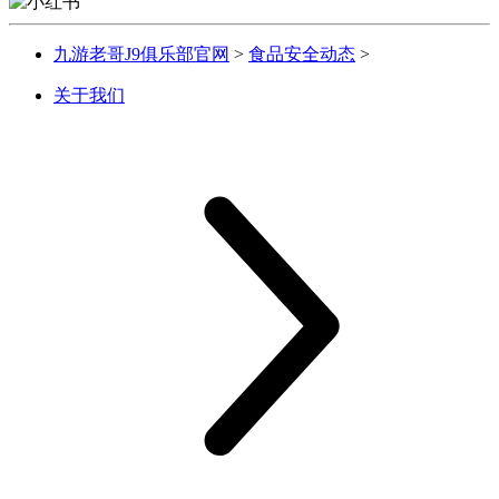
九游老哥J9俱乐部官网
>
食品安全动态
>
关于我们