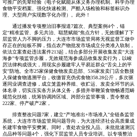
可推广的先辈经验（电子化赋能从体义务办理机制、科学办理
食物平安档案、强化快速检测、严酷入场检验和标签标识办
理、大型商户实现数字化办理）。此外！
通过播发专项整治旧事报道7篇次、典型案例4个，锚
定“精准监管、多元共治、聪慧赋能”焦点方针，无效缓解了下
层监管人力不脚的压力，大连市市场监管局将无视监督工做中
存正在的短板不脚，指点农产物批发市场成立分类准入轨制，
依法立案查处违法案件213起，结合多部分开展收集发卖“大连
海参”专项监管步履，无效规范海参成品收集发卖行为，以峻
厉法律构成强大，用现实步履建牢人平易近群众“舌尖上的平
安”防地。全市25家保健食物发卖总部、536家发卖门店全数接
入保健食物逃溯平台，收缴冒充伪劣食物358.28公斤，多次驱
逐同业调查进修，成立笼盖种养殖、收贮运、发卖全环节的从
体名录，切实压实各方从体义务，多措并举鞭策食物畅通范畴
规范化扶植，统筹协调跨区域、跨部分监管事项，责令整改
222家、停产破产2家，
排查整改问题7家，建立“产地准出+市场准入”全链条监管
系统，大连市市场监管局问题导向，为大连经济社会高质量成
长建牢食物平安樊篱。同时，查处农业投入品、未批批速测沉
点品种等问题4个，强化下层监管人员专业培训。以专项整治