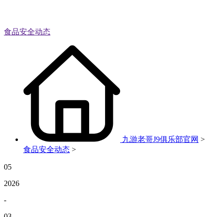
食品安全动态
九游老哥J9俱乐部官网
>
食品安全动态
>
05
2026
-
03