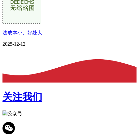
法成本小、好处大
2025-12-12
关注我们