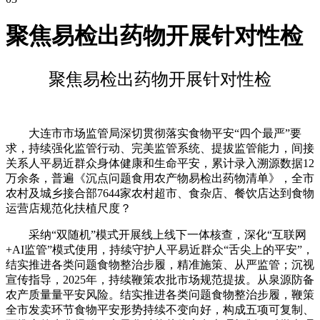
聚焦易检出药物开展针对性检
聚焦易检出药物开展针对性检
大连市市场监管局深切贯彻落实食物平安“四个最严”要
求，持续强化监管行动、完美监管系统、提拔监管能力，间接
关系人平易近群众身体健康和生命平安，累计录入溯源数据12
万余条，普遍《沉点问题食用农产物易检出药物清单》，全市
农村及城乡接合部7644家农村超市、食杂店、餐饮店达到食物
运营店规范化扶植尺度？
采纳“双随机”模式开展线上线下一体核查，深化“互联网
+AI监管”模式使用，持续守护人平易近群众“舌尖上的平安”，
结实推进各类问题食物整治步履，精准施策、从严监管；沉视
宣传指导，2025年，持续鞭策农批市场规范提拔。从泉源防备
农产质量量平安风险。结实推进各类问题食物整治步履，鞭策
全市发卖环节食物平安形势持续不变向好，构成五项可复制、