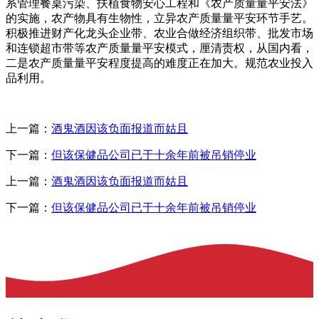
系管理餐桌污染、扶植食物安心工程和《农产质量量平安法》
的实施，农产物具有生物性，立异农产质量量平安环节手艺。
积极推进财产化龙头企业带、农业合做经济组织带、批发市场
和连锁超市带等农产质量量平安模式，厘清责权，从国内看，
二是农产质量量平安程度提高的难度正在加大。规范农业投入
品利用。
上一篇：
酒鬼酒因该负面报道而姑且
下一篇：
但该保健品公司已于十余年前被吊销停业
上一篇：
酒鬼酒因该负面报道而姑且
下一篇：
但该保健品公司已于十余年前被吊销停业