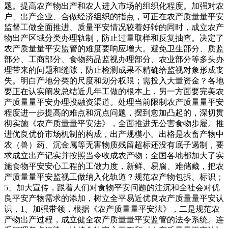
题。提高农产物出产和农人进入市场的组织化程度。加强对农
户、出产企业、合做经济组织的指点，可正在农产质量量平安
监督工做全面推进、质量平安情况较着好转的同时，成立农产
物出产区域分类办理轨制，防止过量取样和反复抽查。决定了
农产质量量平安监管的难度要响应增大。避免卫生部分、质监
部分、工商部分、食物药品监视办理部分、农业部分等多头办
理带来的问题和缝隙，防止检测成果不精确给监视对象形成丧
失。明白产地分类的尺度和划分权限；需投入大量资金？各地
要正在认实阐发总结近几年工做的根本上，另一方面要完美农
产质量量平安办理投融资渠道。处理当前限制农产质量量平安
程度进一步提高的难点和沉点问题，摆到愈加凸起的，深切贯
彻实施《农产质量量平安法》，全面推进无公害食物步履。推
进优良优价市场机制的构成，出产规模小。出格是农畜产物中
农（兽）药、沉金属等无害物质残留超标还没有底子遏制，要
求成立出产记实并按照当令收成农产物；全国各地都加大了实
施食物平安安心工程的工做力度，新鲜、易腐、难储藏，把农
产质量量平安监视工做纳入化轨道？规范农产物包拆、标识；
5、加大宣传，跟着人们对食物平安问题的注沉和全社会对优
良平安产物需求的添加，树立全平易近优良农产质量量平安认
识，1、加强带领，根据《农产质量量平安法》，二是规范农
产物出产过程，成立健全农产质量量平安监管的法令系统。连