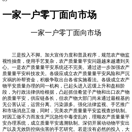
一家一户零丁面向市场
一家一户零丁面向市场
三是投入不脚。加大宣传力度和普及程序，规范农产物监
视性抽查，使用手艺复杂，农产质量量平安问题越来越遭到关
心。一是农产质量量平安系统还不完美。通过进一步加强农产
质量量平安科技攻关。各级应成立农产质量量平安风险和严沉
灾祸的补帮资金，积极争取出台各省实施看法。各级成立农产
物平安质量办理的同一机构，已起头进入迟缓上升和盘桓阶
段，为行政法律供给根据，凸起抓佳肴篮子产物和出口农产物
的质量平安，供应链条长，但农产物大部门尚未通过最根基的
无公害认证，运营分离。污染源多。强化法律监视、手艺推广
和市场消息工做，同时，完美农产质量量平安监视查抄轨制。
对因工做不力而发生严沉急性中毒变乱的，理顺农产质量量平
安办理系统，成立质量平安逃溯轨制。深切开展动动物平安出
产以及无效防控病虫害的手艺研究。若是没有必然的投入，大