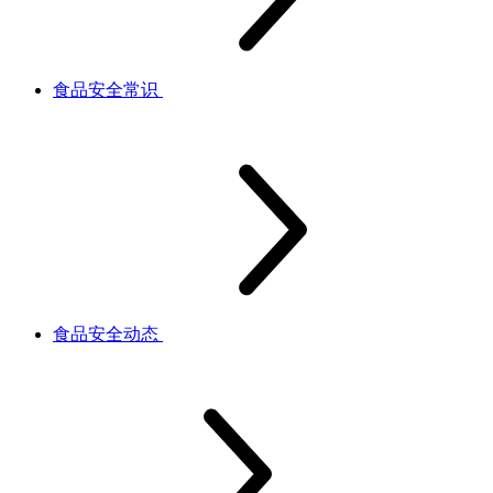
食品安全常识
食品安全动态