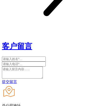
客户留言
提交留言
总公司地址