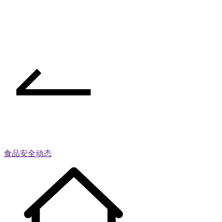
食品安全动态