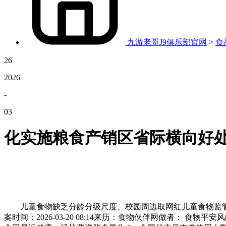
九游老哥J9俱乐部官网
>
食
26
2026
-
03
化实施粮食产销区省际横向好
儿童食物缺乏分龄分级尺度、校园周边取网红儿童食物监管有待
案时间：2026-03-20 08:14来历：食物伙伴网做者： 