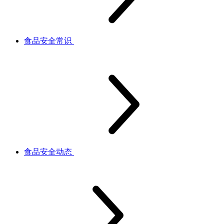
食品安全常识
食品安全动态