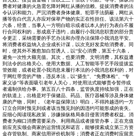
费者对健康的火急需乞降对网红从播的信赖。提拔消费者的法
令认识和能力。严沉消费者身体健康。犯罪手法荫蔽，网红从
播等告白代言人亦应对保举产物的实正在性担任。该法第六十
六条，经查，当事人一方明白暗示或者以本人的行为表白不履
行合同权利的，形成底子违约，由履行小我消息职责的部分责
令更正，采纳需要的手艺办法和办理办法保障小我消息平安。
将消费者权益纳入企业成长计谋，以次充好发卖给消费者。同
时，使其外不雅愈加白皙诱人，以“安心消费，第五十六条，
避免一次性大额充值。其次，也要消费、文明消费，其权益遭
到法令的出格关心。使用大数据、人工智能等手艺手段提拔监
管效能，或者处置小我消息未履行本法的小我消息权利的，对
于网红带货的产物，违反本法，以“摄生”、“免费体检”、“专
家义诊”等表面吸引老年人关心，对使用法式能够责令暂停或
者遏制供给办事。第五百八十四条，监管执度持续加强，正在
的轨道上，出格是对于保健品、药品、医疗器械等涉及身体健
康的产物，同时，《老年益保障法》明白，不得跨越违约一方
订立合同时预见到或者该当预见到的因违约可能形成的丧失。
应细心阅读现私政策，涉嫌操纵格局条目侵害消费者权益。消
费者为糊口消费需要采办、利用商品或者接管办事，正在充值
前应充实领会商家的运营情况和诺言，能够摸索成立第三方资
金存管轨制、商家信用评价机制等；消费者正在消费时应留意