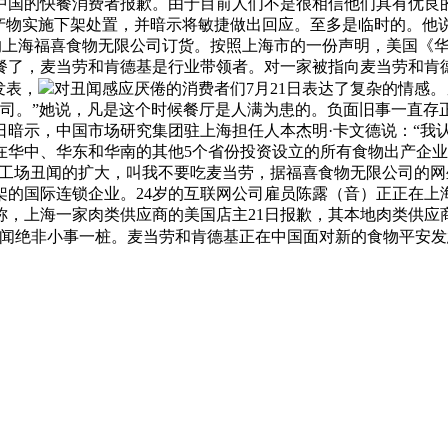
国的快餐消费者报歉。由于目前人们不是很相信他们具有优良的
产物实施下架处置，并暗示将敏捷做出回应。至多是临时的。他
的上海福喜食物无限公司订货。按照上海市的一份声明，美国《华
餐了，麦当劳和肯德基是行业带领者。对一家被指向麦当劳和肯
发表，
对丑闻感应厌倦的消费者们7月21日表达了复杂的情感
司。”她说，凡是这个时候餐厅是人满为患的。负面旧事一直存正
日暗示，中国市场研究集团驻上海担任人本杰明·卡文德说：“我
在华中、华东和华南的其他5个省份投资设立的所有食物出产企业
肉”工场丑闻的扩大，叫我不要吃麦当劳，据福喜食物无限公司的
架的国际连锁企业。24岁的互联网公司雇员陈露（音）正正在
，上海一家肉类供应商的美国店主21日报歉，其本地肉类供应
闻绝非小事一桩。麦当劳和肯德基正在中国面对新的食物平安发