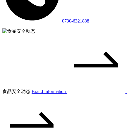
0730-6321888
食品安全动态
Brand Information