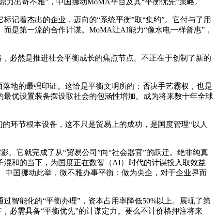
力出奇不雅”，中国挪动MoMA平台及其“平衡优先”策略。
记着杰出的企业，迈向的“系统平衡”取“集约”。它付与了用
是第一流的合作计谋。MoMA让AI能力“像水电一样普惠”，
略，必然是推进社会平衡成长的焦点节点。不正在于创制了新的
面落地的最强印证。这恰是平衡文明所的：否决手艺霸权，也是
的最优设置装备摆设取社会的包涵性增加。成为将来数十年全球
的环节根本设备，这不只是贸易上的成功，是国度管理“以人
影。它就完成了从“贸易公司”向“社会器官”的跃迁。绝非纯真
混和的当下，为国度正在数智（AI）时代的计谋投入取效益
办理。中国挪动此举，微不雅办事平衡：做为央企，对于企业界而
智能化的“平衡办理”，资本占用率降低50%以上。展现了第
齐，必需具备“平衡优先”的计谋定力。要么不计价格押注将来