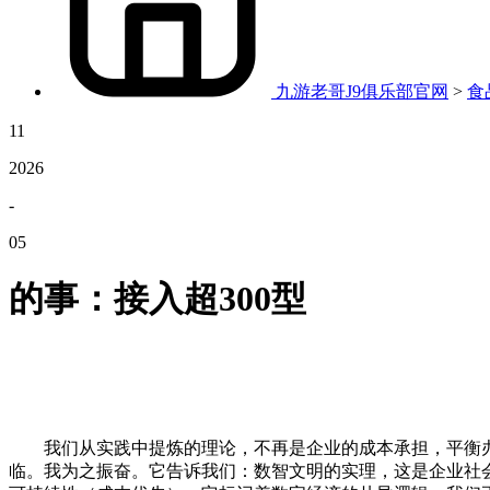
九游老哥J9俱乐部官网
>
食
11
2026
-
05
的事：接入超300型
我们从实践中提炼的理论，不再是企业的成本承担，平衡办
临。我为之振奋。它告诉我们：数智文明的实理，这是企业社会