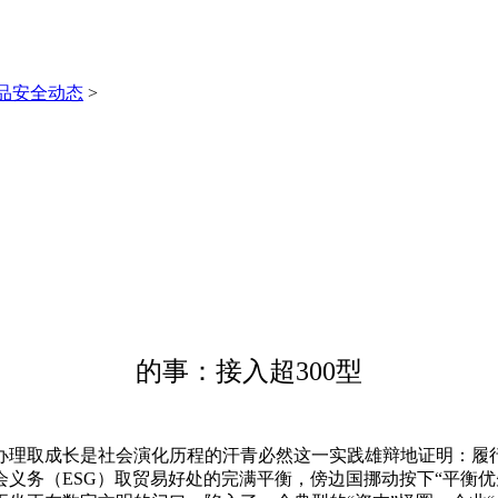
品安全动态
>
的事：接入超300型
理取成长是社会演化历程的汗青必然这一实践雄辩地证明：履行
义务（ESG）取贸易好处的完满平衡，傍边国挪动按下“平衡