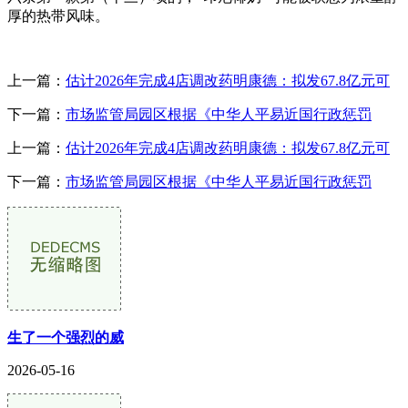
厚的热带风味。
上一篇：
估计2026年完成4店调改药明康德：拟发67.8亿元可
下一篇：
市场监管局园区根据《中华人平易近国行政惩罚
上一篇：
估计2026年完成4店调改药明康德：拟发67.8亿元可
下一篇：
市场监管局园区根据《中华人平易近国行政惩罚
生了一个强烈的威
2026-05-16