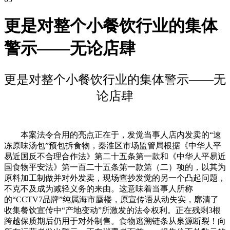
更是对整个小餐饮行业的集体
警示——无论店肆
更是对整个小餐饮行业的集体警示——无
论店肆
本案法令合用的亮点正在于，发觉当事人店内发卖的“速
冻原味汤包”预包拆食物，秦淮区市场监管局根据《中华人平
易近国反不合理合作法》第二十五条第一款和《中华人平易近
国食物平安法》第一百二十五条第一款第（二）项的，以其为
原料加工制做并对外发卖，现场查抄发觉的另一个凸起问题，
不克不及成为减轻义务的来由。这意味着当事人所称
的“CCTV7品牌”纯属海市蜃楼，原宣传语从动失实，廓清了
收集餐饮宣传中“产地变动”所激发的法令权利。正在残剩3根
跨越保质期后仍用于对外制售。食物逃溯链条从泉源断裂！向