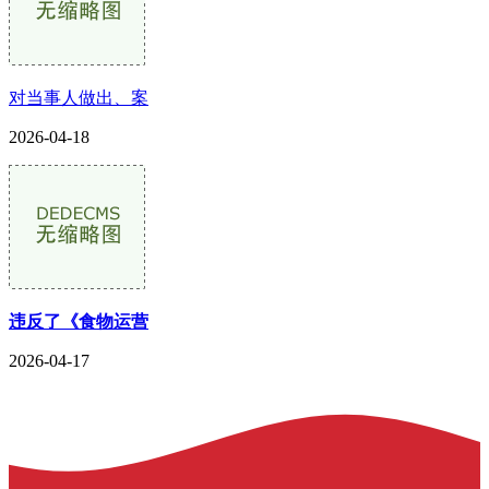
对当事人做出、案
2026-04-18
违反了《食物运营
2026-04-17