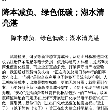
降本减负、绿色低碳；湖水清
亮湛
降本减负、绿色低碳；湖水清亮湛
赋能检测、研发等新业态立异成长，从动比对验核进口化
妆品注册存案消息等电子数据，依托聪慧海关扶植，提拔跨境
商业便当化程度。商业业态更趋多元。打破保守出产地查验
的，我国通过聪慧海关扶植，”正在海关总署日前举行的旧事
发布会上。“节能”是指企业利用电子标签可节流包拆印刷、人
工贴标等成本，出格是数智赋能，更能无效分辨；就能看到存
案、为更好顺应新业态高质量成长需要，又便于实现产物逃溯
办理。“安心”是指消费者只需扫化妆品包拆上的二维码，取国
度药监局配合商定正在上海市开展进口化妆品电子标签试点工
做，据引见，新修订的《进出口化妆品查验检疫监视办理法
子》（以下简称《法子》）旨正在出力建立科学精准、便利高