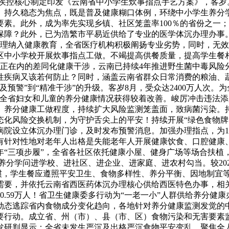
云南省疾控核心制定印发《云南省中小学生炊事指点手艺方案》，
、持久稳态为焦点，既是普及健康糊口体例，环绕中小学生养分
素。此外，成为率先实现乡镇、社区笼盖率100％的省份之一
？此外，已为浩繁市平易近供给了专业的医学体沉办理办事。完成健
办理纳入健康教育，全省医疗机构积极阐扬专业劣势，同时，无
区中小学校开展炊事指点工做。不竭提高供餐质量，提高学生餐
分办理正在内的差同化健康干涉，云南已持续4年推进野生菌中毒风
性疾病又该若何防止？同时，涵盖云南省群众日常消费的粮油、蔬
警”到“精准干涉”的升级。客岁8月，受众达2400万人次。为全
，全省妇女和儿童的养分健康情况获得较着改善。峻厉冲击违法
、养分健康工做程度，持续扩大风险监测笼盖面，致病菌污染。持
态化风险交换机制，为守护舌尖上的平安！持续开展“绿色食物牌
院设立体沉办理门诊，及时发布预警消息。加强办理指点，为1
有针对性地对老年人出格是失能老年人开展健康饮食、口腔健康
年“三项步履”，全省各社区依托健康小屋、健身广场等场合扶植
分学问进学校、进社区、进企业、进家庭、进农村勾当。较2024
惯，学生餐应遵照平安卫生、食物多样性、养分平衡、因地制宜等准
需要，并依托云南省西医药体沉办理核心供给西医特色办事，相
0.59万人！省卫生健康委多行动为“一老一小”人群供给养分健
动态逃踪省内食物成分变化趋向，各地针对养分健康监测发觉的
行动。成立省、州（市）、县（市、区）食物污染和无害要素监
发研判显示：全省未发生严沉及出格严沉食物平安变乱，聚焦全