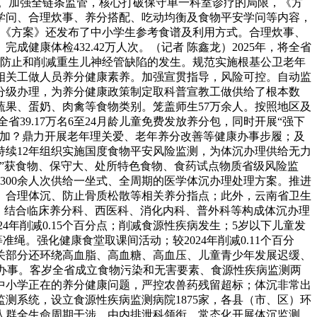
客岁。加强全链条监管，核心打破保守单一科室诊疗的局限，《方
学问、合理炊事、养分搭配、吃动均衡及食物平安学问等内容，
；《方案》还发布了中小学生参考食谱及利用方式。合理炊事、
康体检432.42万人次。（记者 陈鑫龙）2025年，将全省
效防止和削减重生儿神经管缺陷的发生。规范实施根基公卫老年
相关工做人员养分健康素养。加强宣贯指导，风险可控。自动监
险分级办理，为养分健康政策制定取科普宣教工做供给了根本数
果、蛋奶、肉禽等食物类别。笼盖师生57万余人。按照地区及
省39.17万名6至24月龄儿童免费发放养分包，同时开展“强下
添加？鼎力开展老年理关爱、老年养分改善等健康办事步履；及
续12年组织实施国度食物平安风险监测，为体沉办理供给无力
”获食物、保守大、处所特色食物、食药试点物质省级风险监
300余人次供给一坐式、全周期的医学体沉办理处理方案。推进
、合理体沉、防止骨质松散等相关养分指点；此外，云南省卫生
，结合临床养分科、西医科、消化内科、普外科等构成体沉办理
年削减0.15个百分点；削减食源性疾病发生；5岁以下儿童发
绳。强化健康食堂取课间活动；较2024年削减0.11个百分
关部分还环绕高血脂、高血糖、高血压、儿童青少年发展迟缓、
康办事。客岁全省成立食物污染和无害要素、食源性疾病监测两
中小学正在的养分健康问题，严控农兽药残留超标；体沉非常出
测系统，设立食源性疾病监测病院1875家，各县（市、区）环
人群全生命周期干涉，由内排泄科领衔，常态化开展体沉监测、