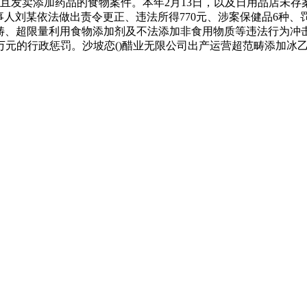
且发卖添加药品的食物案件。本年2月13日，以及日用品店未
事人刘某依法做出责令更正、违法所得770元、涉案保健品6种、
对超范畴、超限量利用食物添加剂及不法添加非食用物质等违法行为
2万元的行政惩罚。沙坡恋()醋业无限公司出产运营超范畴添加冰