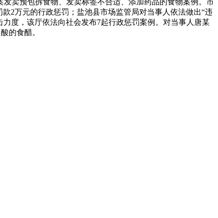
存案发卖预包拆食物、发卖标签不合适、添加药品的食物案例。市
罚款2万元的行政惩罚；盐池县市场监管局对当事人依法做出“违
冲击力度，该厅依法向社会发布7起行政惩罚案例。对当事人唐某
乙酸的食醋。