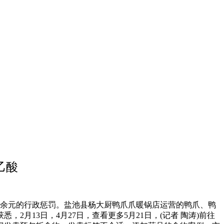
乙酸
1万余元的行政惩罚。盐池县杨大厨鸭爪爪暖锅店运营的鸭爪、鸭
月13日，4月27日，查看更多5月21日，(记者 陶涛)前往