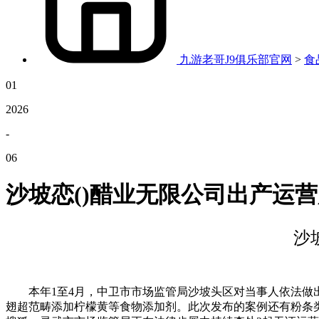
九游老哥J9俱乐部官网
>
食
01
2026
-
06
沙坡恋()醋业无限公司出产运
沙
本年1至4月，中卫市市场监管局沙坡头区对当事人依法做出违法
翅超范畴添加柠檬黄等食物添加剂。此次发布的案例还有粉条类食