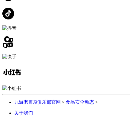
九游老哥J9俱乐部官网
>
食品安全动态
>
关于我们