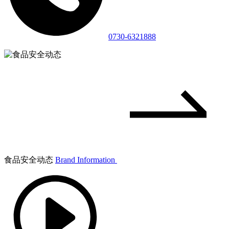
0730-6321888
食品安全动态
Brand Information