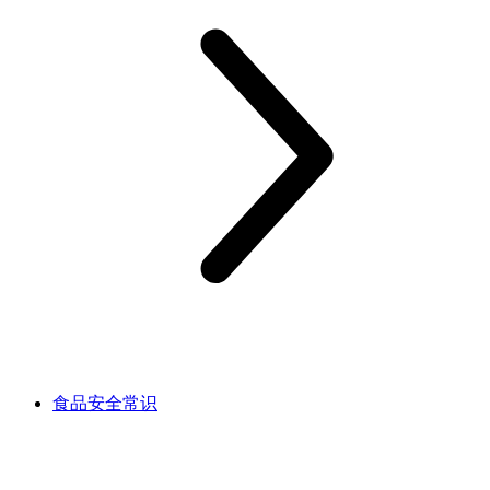
食品安全常识