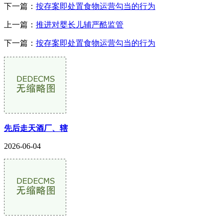
下一篇：
按存案即处置食物运营勾当的行为
上一篇：
推进对婴长儿辅严酷监管
下一篇：
按存案即处置食物运营勾当的行为
先后走天酒厂、辖
2026-06-04