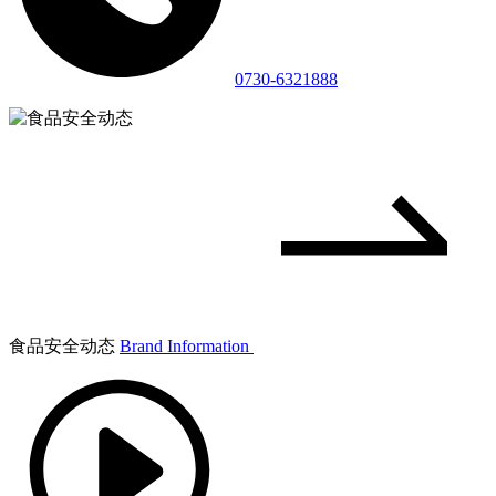
0730-6321888
食品安全动态
Brand Information