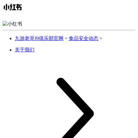
九游老哥J9俱乐部官网
>
食品安全动态
>
关于我们