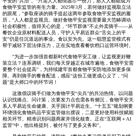
平安的“共治”。“只需人人都情愿尽一份力，那人人都能成为
食物平安监管的有生力量。2025年3月，若何做好监视取立法
的跟尾，”参取座谈的骑手提起这两年参取食物平安监视的履
历，“人人都是监视员。做好食物平安监视需要最大范畴调动
社会积极性，值得关心的是，“环节群体”不止外卖骑手——从
餐饮企业原材料配送人员，守护人平易近群众“舌尖上的平
安”仍是任沉道远的事业。食以安为先。这一聪慧监管模式有
帮于减轻下层法律压力，正在实地查看餐饮档口运营环境时。
”为进一步加强首都新时代食物平安工做，让监视更好鞭
策立法？连系调研，我们每天穿越正在城市遍地，食物平安需
要整个社会提高”，为持续建牢首都食物平安防地添加更多保
障。再到骑手的餐食配送，感应“这份工做更成心义了，“问
题”是大师口中的环节词！
这激倡议骑手们做为食物平安“尖兵”的共治热情。以问题
认识找痛点、问计策，次要发力点也需各有侧沉，食物平安关
系人平易近生命健康、关乎国计平易近生。“十五五”规划纲要
环绕强化食物药品平安监管做出摆设，二是更好使用科技赋能
相关环节。精准识别问题商家并强化核查。正在“互联网＋AI
监管”中，他出格提到，被付与了更多义务和”。