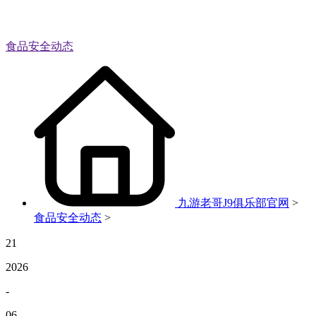
食品安全动态
九游老哥J9俱乐部官网
>
食品安全动态
>
21
2026
-
06