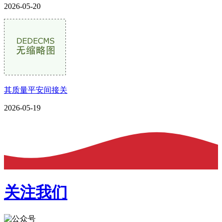
2026-05-20
其质量平安间接关
2026-05-19
关注我们