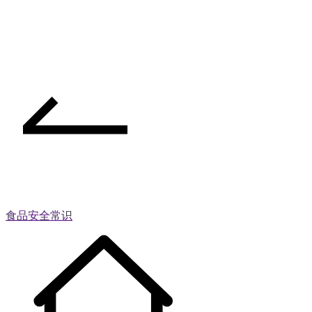
食品安全常识