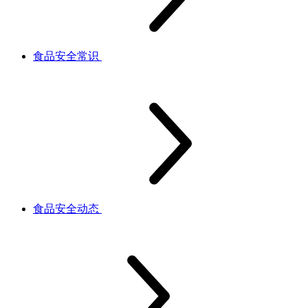
食品安全常识
食品安全动态