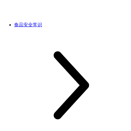
食品安全常识