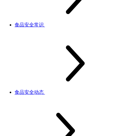
食品安全常识
食品安全动态