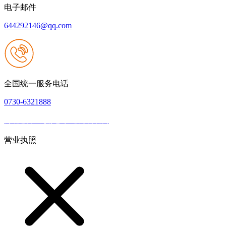
电子邮件
644292146@qq.com
全国统一服务电话
0730-6321888
网站建设：九游老哥J9俱乐部官网
|
网站地图
本网站支持IPV6
营业执照