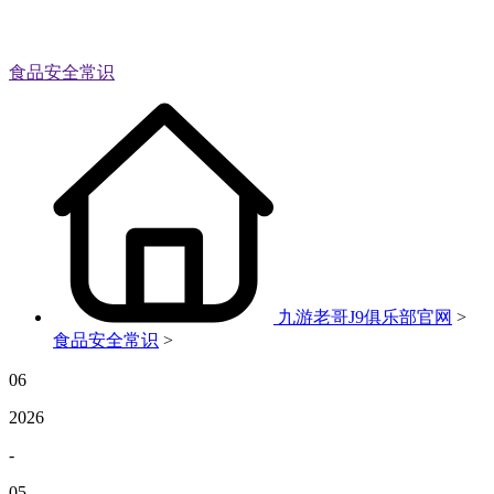
食品安全常识
九游老哥J9俱乐部官网
>
食品安全常识
>
06
2026
-
05