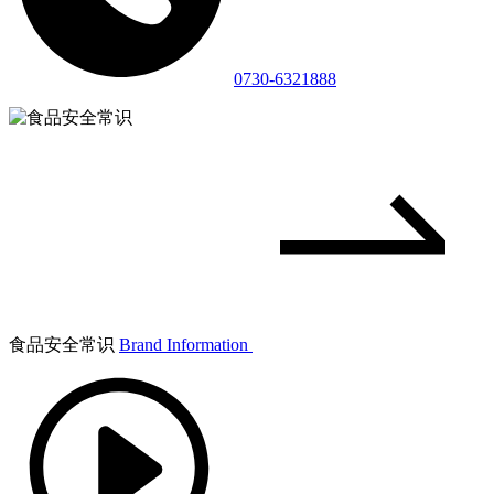
0730-6321888
食品安全常识
Brand Information