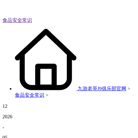
食品安全常识
九游老哥J9俱乐部官网
>
食品安全常识
>
12
2026
-
05