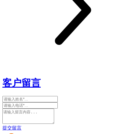
客户留言
提交留言