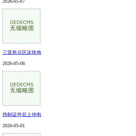
2026-05-07
三亚焦点区这块地
2026-05-06
伪制证件后上传电
2026-05-01