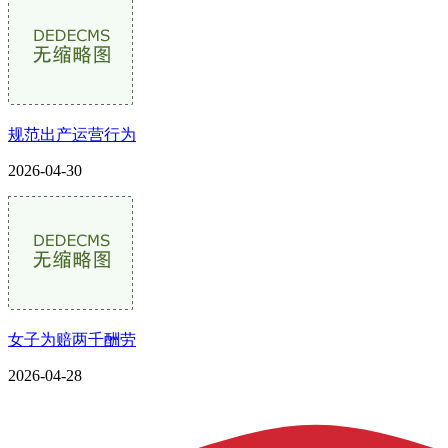
规范出产运营行为
2026-04-30
女子为赔两千酬劳
2026-04-28