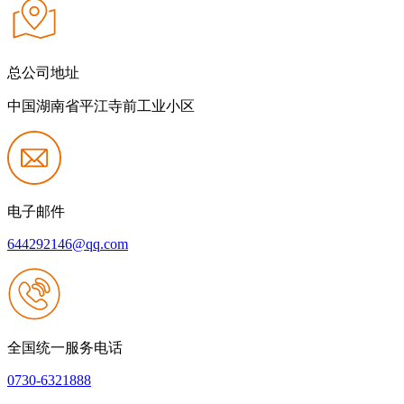
总公司地址
中国湖南省平江寺前工业小区
电子邮件
644292146@qq.com
全国统一服务电话
0730-6321888