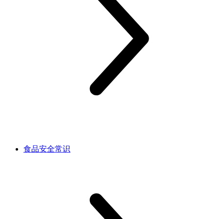
食品安全常识