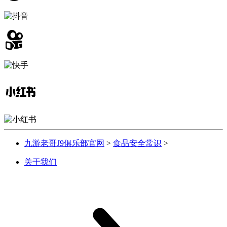
九游老哥J9俱乐部官网
>
食品安全常识
>
关于我们