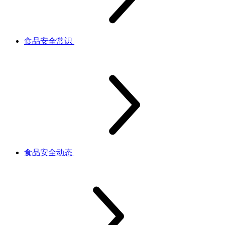
食品安全常识
食品安全动态