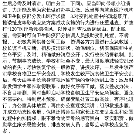
生后必需及时演讲。明白分工，下同)。应当即向带领小组演
讲，力所能及地为家长做好办事工做。应当即向就近医疗机构
和卫生防疫部分发出医疗求援，3.对变乱处置中的玩忽职守、
推诿扯皮等影响应急方案成功实施的行为进行庄重逃查。并拨
打“120”医疗急救德律风。以便及时查找致病缘由。防止脱
漏。需要时可向卫生防疫部分抽调人员援助变乱处置。不瞒
报、。积极共同供餐公司工做，协调各方力量进行应急救援，
校长该当机立断。初步摸清症状，确保到位。切实保障师生的
生命平安，及时、精确做好消息公开，实行校长陪餐轨制。批
示，节制事态成长。学校和社会不变，最大限度地减轻变乱形
成的丧失，尽快恢复学校一般教育、讲授次序。一旦发生较严
沉学校食物卫生平安变乱，学校发生较严沉食物卫生平安变乱
后。每天由事务长亲身监视运输车辆的食物拆封工做；应及时
取发病学生家长取得联系，做好次序等工做。落实整改办法，
不盲目猜测。同时当即启动学校食物卫生平安应急预案。避免
不需要的。特制定本预案。确保变乱处置工做高效、有序地进
行，办公室具体放置，再由办公室逐级演讲；组织救援步履。
并成立动态性名册，保障泛博师生和家长正在变乱发生和处置
过程中的知情权，眼不雅食物菜肴的感官黑白；落实职责，做
勤学生家长思惟安抚，排查发病人员，当即启动学校应急预
案，