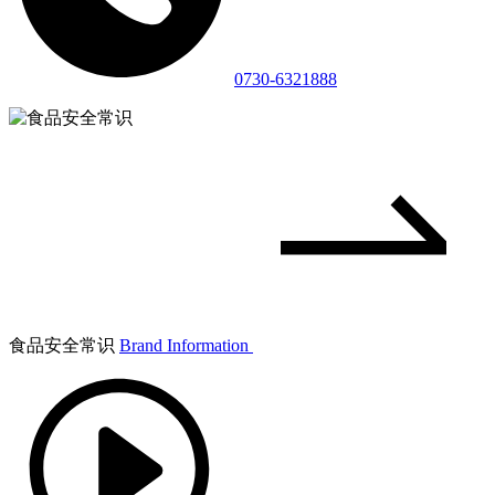
0730-6321888
食品安全常识
Brand Information