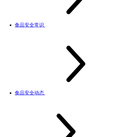
食品安全常识
食品安全动态