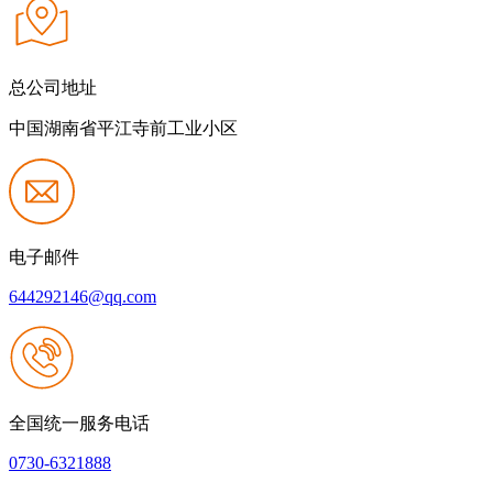
总公司地址
中国湖南省平江寺前工业小区
电子邮件
644292146@qq.com
全国统一服务电话
0730-6321888