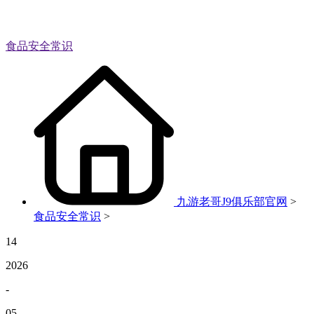
食品安全常识
九游老哥J9俱乐部官网
>
食品安全常识
>
14
2026
-
05