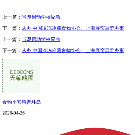
上一篇：
当即启动学校应急
下一篇：
从办:中国冷冻冷藏食物协会、上海展窑展览办事
上一篇：
当即启动学校应急
下一篇：
从办:中国冷冻冷藏食物协会、上海展窑展览办事
食物平安科普环岛
2026-04-26