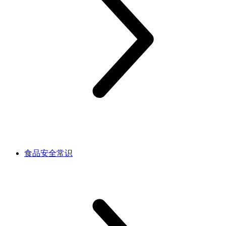
食品安全常识